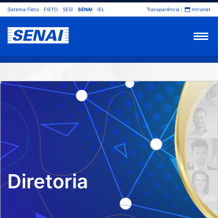
Sistema Fieto
FIETO
SESI
SENAI
IEL
Transparência
Intranet
Diretoria