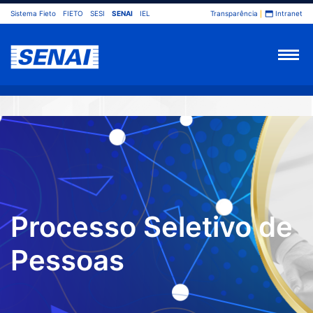
Sistema Fieto
FIETO
SESI
SENAI
IEL
Transparência
Intranet
Processo Seletivo de
Pessoas