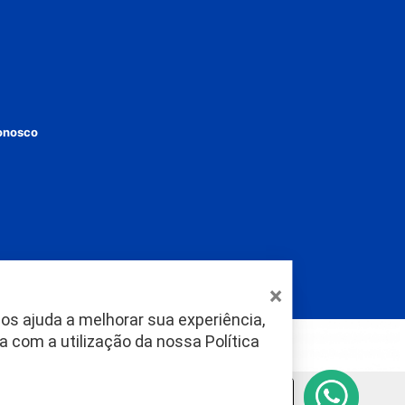
onosco
×
os ajuda a melhorar sua experiência,
a com a utilização da nossa
Política
as-TO CEP: 77020-016
Fale com o SENAI.