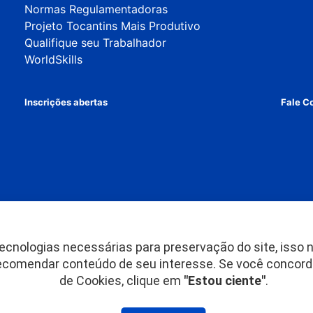
Normas Regulamentadoras
Projeto Tocantins Mais Produtivo
Qualifique seu Trabalhador
WorldSkills
Inscrições abertas
Fale C
ecnologias necessárias para preservação do site, isso n
recomendar conteúdo de seu interesse. Se você concord
tre SE 03 LOTE 34-A Edifício Armando Monteiro Neto Plano Diretor Sul - Palm
de Cookies
, clique em
"Estou ciente"
.